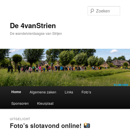
Spring
Spring
naar
naar
Zoek
de
de
primaire
secundaire
De 4vanStrien
inhoud
inhoud
De wandelvierdaagse van Strijen
Hoofdmenu
Home
Algemene zaken
Links
Foto’s
Sponsoren
Kleurplaat
UITGELICHT
Foto’s slotavond online!