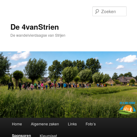
Spring
naar
Zoek
de
primaire
De 4vanStrien
inhoud
De wandelvierdaagse van Strijen
Hoofdmenu
Home
Algemene zaken
Links
Foto’s
Sponsoren
Kleurplaat