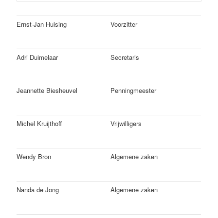
Ernst-Jan Huising
Voorzitter
Adri Duimelaar
Secretaris
Jeannette Biesheuvel
Penningmeester
Michel Kruijthoff
Vrijwilligers
Wendy Bron
Algemene zaken
Nanda de Jong
Algemene zaken